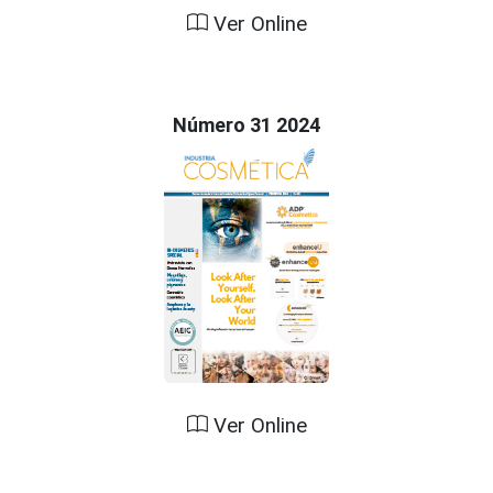
Ver Online
Número 31 2024
Ver Online