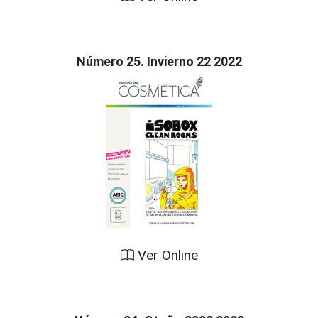
Número 25. Invierno 22 2022
Ver Online