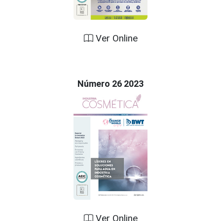
Ver Online
Número 26 2023
Ver Online