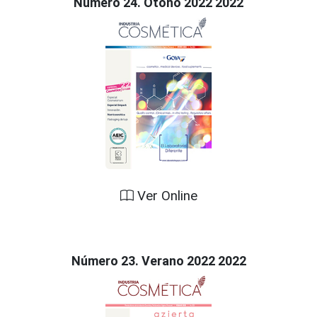
Número 24. Otoño 2022 2022
Ver Online
Número 23. Verano 2022 2022