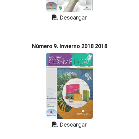
Descargar
Número 9. Invierno 2018 2018
Descargar