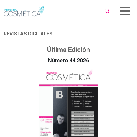
 Sub-Menu
 Sub-Menu
REVISTAS DIGITALES
Última Edición
Número 44 2026
 Sub-Menu