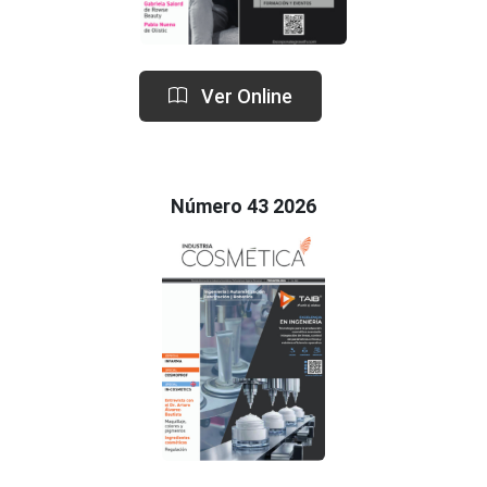
Ver Online
Número 43 2026