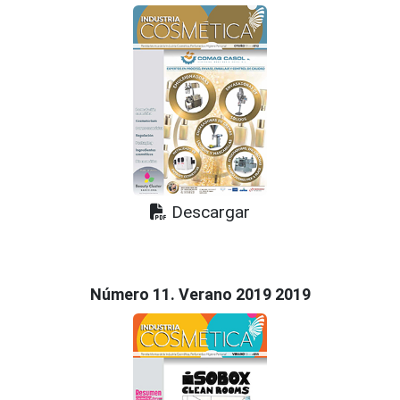
Descargar
Número 11. Verano 2019 2019