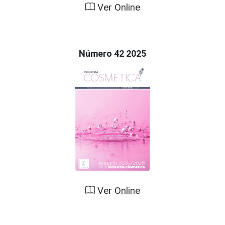
Ver Online
Número 42 2025
Ver Online