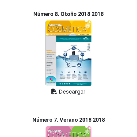
Número 8. Otoño 2018 2018
Descargar
Número 7. Verano 2018 2018