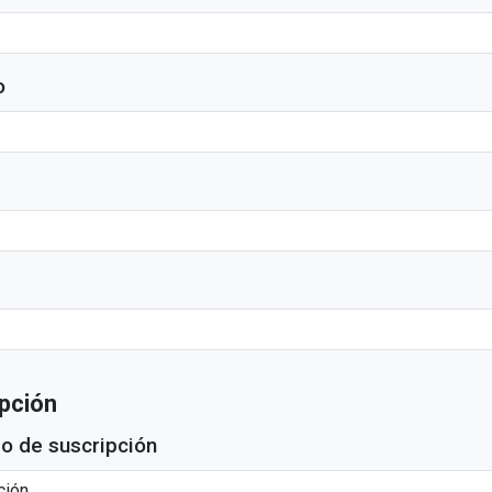
o
ipción
po de suscripción