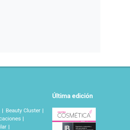
Última edición
 |
Beauty Cluster |
icaciones |
ar |