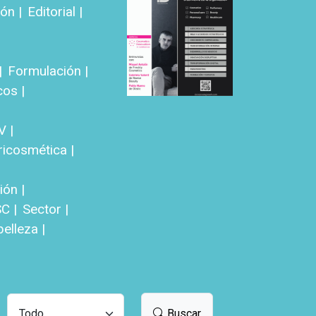
ón |
Editorial |
|
Formulación |
cos |
V |
ricosmética |
ón |
C |
Sector |
elleza |
Buscar