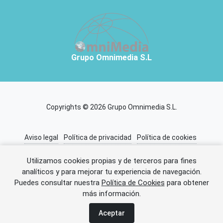
Grupo Omnimedia S.L
Copyrights © 2026 Grupo Omnimedia S.L.
Aviso legal
Política de privacidad
Política de cookies
Información adicional
Miembros de CEDRO
Utilizamos cookies propias y de terceros para fines
analíticos y para mejorar tu experiencia de navegación.
Puedes consultar nuestra
Política de Cookies
para obtener
Error al cargar el anuncio.
más información.
Aceptar