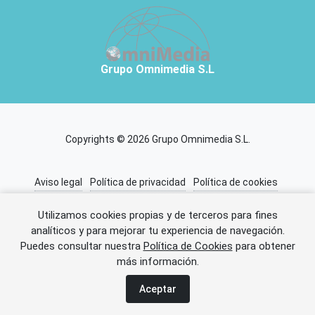
Grupo Omnimedia S.L
Copyrights © 2026 Grupo Omnimedia S.L.
Aviso legal
Política de privacidad
Política de cookies
Información adicional
Miembros de CEDRO
Utilizamos cookies propias y de terceros para fines
analíticos y para mejorar tu experiencia de navegación.
Puedes consultar nuestra
Política de Cookies
para obtener
Error al cargar el anuncio.
más información.
Aceptar