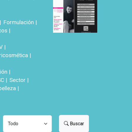
|
Formulación |
cos |
V |
ricosmética |
ón |
C |
Sector |
elleza |
Buscar