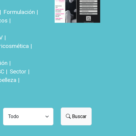
|
Formulación |
cos |
V |
ricosmética |
ón |
C |
Sector |
elleza |
Buscar