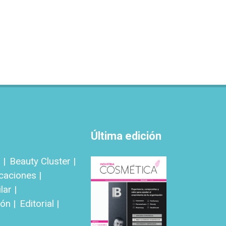
Última edición
 |
Beauty Cluster |
icaciones |
ar |
ón |
Editorial |