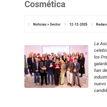
Cosmética
Noticias > Sector
12-12-2025
Redac
La Aso
celebr
los Pr
galard
han de
indust
nuevo 
candid