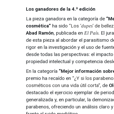
Los ganadores de la 4.ª edición
La pieza ganadora en la categoría de
“Mej
cosmética”
ha sido
“Los ‘
’ de belle
dupes
Abad Ramón
, publicada en
. El ju
El País
de esta pieza al abordar el parasitismo 
rigor en la investigación y el uso de fuen
desde todas las perspectivas: el impacto 
propiedad intelectual y competencia desl
En la categoría
“Mejor información sobre
premio ha recaído en
“¿Y si los paraben
cosméticos con una vida útil corta”
, de
Ol
destacado el ejercicio ejemplar de periodi
generalizada y, en particular, la demoniz
parabenos, ofreciendo un análisis claro y 
frente al ruido mediático.