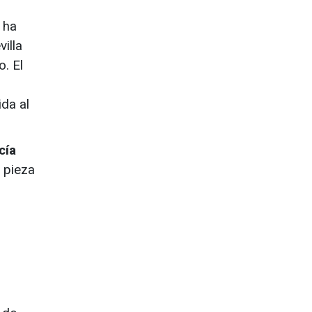
ha
illa
. El
ida al
cía
a pieza