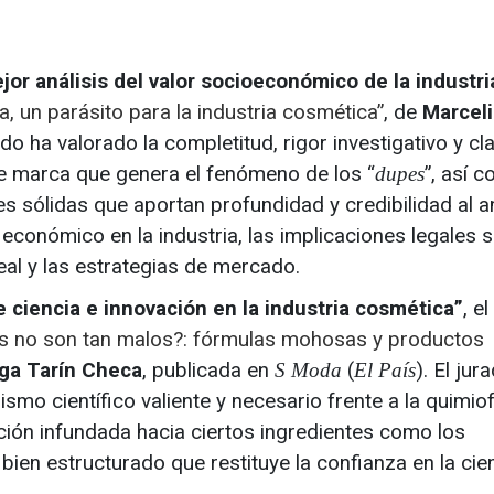
or análisis del valor socioeconómico de la industri
za, un parásito para la industria cosmética”
, de
Marcel
rado ha valorado la completitud, rigor investigativo y cl
de marca que genera el fenómeno de los “
”, así 
dupes
tes sólidas que aportan profundidad y credibilidad al an
económico en la industria, las implicaciones legales 
eal y las estrategias de mercado.
 ciencia e innovación en la industria cosmética”
, el
os no son tan malos?: fórmulas mohosas y productos
ga Tarín Checa
, publicada en
(
). El jur
S Moda
El País
smo científico valiente y necesario frente a la quimio
ación infundada hacia ciertos ingredientes como los
bien estructurado que restituye la confianza en la cien