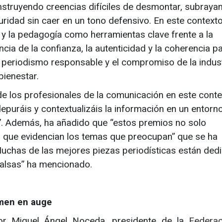
struyendo creencias difíciles de desmontar, subrayan
ridad sin caer en un tono defensivo. En este contexto
a y la pedagogía como herramientas clave frente a la
ncia de la confianza, la autenticidad y la coherencia p
el periodismo responsable y el compromiso de la indus
bienestar.
de los profesionales de la comunicación en este conte
depuráis y contextualizáis la información en un entorn
. Además, ha añadido que “estos premios no solo
no que evidencian los temas que preocupan” que se ha
Muchas de las mejores piezas periodísticas están ded
falsas” ha mencionado.
amen en auge
por Miguel Ángel Noceda, presidente de la
Federa