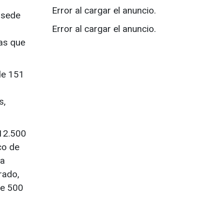
Error al cargar el anuncio.
 sede
Error al cargar el anuncio.
ias que
de 151
s,
 12.500
co de
ta
urado,
de 500