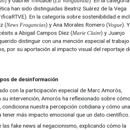
) y Gabriel Trindade (
). En la categorí
do
La Vanguardia
ética han sido distinguidas Beatriz Suárez de la Vega
ificaRTVE). En la categoría sobre sostenibilidad e inc
z (
) y Ana Morales Romero (
). 
News Fragancias
Vogue
ésits a Abigail Campos Díez (
) y Juanjo
Marie Claire
querido distinguir con una mención especial el trabajo
, por su aportación al impacto visual del reportaje d
mpos de desinformación
ado con la participación especial de Marc Amorós,
n su intervención, Amorós ha reflexionado sobre cómo
, condiciona nuestra percepción cotidiana y cómo un
 a tener más impacto emocional que un dato científico.
e las fake news al negacionismo, explicando cómo la