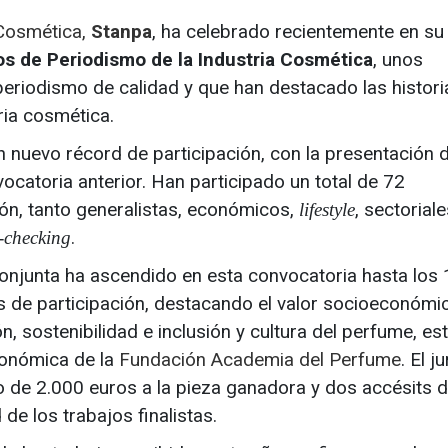
 Cosmética,
Stanpa
, ha celebrado recientemente en su
s de Periodismo de la Industria Cosmética
, unos
eriodismo de calidad y que han destacado las histor
ria cosmética.
un nuevo récord de participación, con la presentación 
catoria anterior. Han participado un total de 72
ón, tanto generalistas, económicos,
, sectoriale
lifestyle
.
t-checking
njunta ha ascendido en esta convocatoria hasta los
as de participación, destacando el valor socioeconómi
n, sostenibilidad e inclusión y cultura del perfume, es
económica de la
Fundación Academia del Perfume
. El j
o de 2.000 euros a la pieza ganadora y dos accésits 
de los trabajos finalistas.