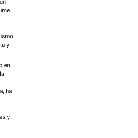
 un
fume.
s
a
odismo
ta y
o en
la
a, ha
as y