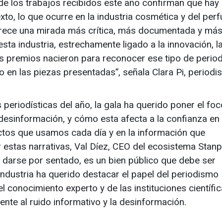
 de los trabajos recibidos este año confirman que hay
texto, lo que ocurre en la industria cosmética y del per
rece una mirada más crítica, más documentada y má
ta industria, estrechamente ligado a la innovación, l
Estos premios nacieron para reconocer ese tipo de peri
o en las piezas presentadas”, señala Clara Pi, periodis
eriodísticas del año, la gala ha querido poner el foc
desinformación, y cómo esta afecta a la confianza en 
ductos que usamos cada día y en la información que
 estas narrativas, Val Díez, CEO del ecosistema Stanp
e darse por sentado, es un bien público que debe ser
 industria ha querido destacar el papel del periodismo
l conocimiento experto y de las instituciones científic
nte al ruido informativo y la desinformación.