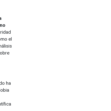
a
ino
aridad
como el
álisis
sobre
ado ha
fobia
tífica