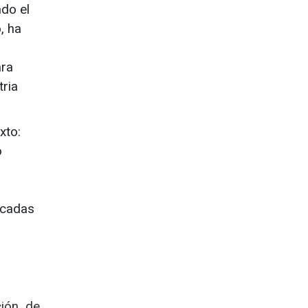
do el
, ha
ara
tria
xto:
o
icadas
ción de