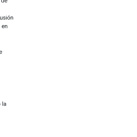
a de
lusión
Y en
e
 la
a