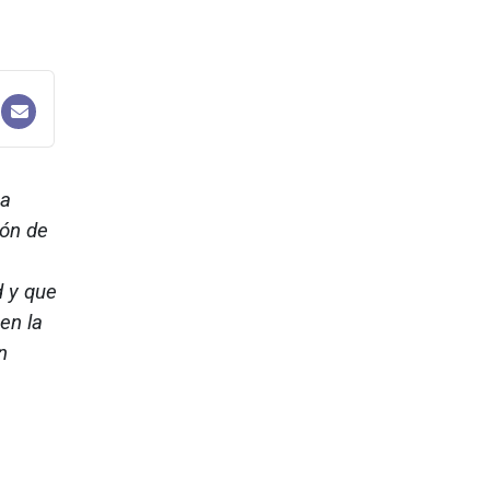
ha
ión de
d y que
en la
n