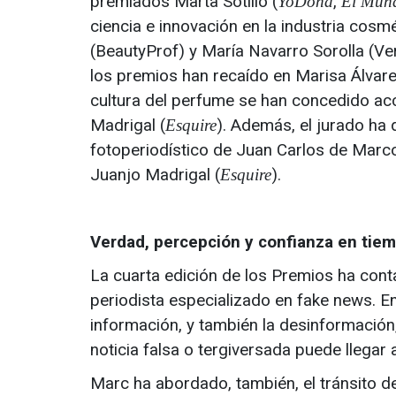
premiados Marta Sotillo (
,
YoDona
El Mun
ciencia e innovación en la industria cosm
(BeautyProf) y María Navarro Sorolla (Ver
los premios han recaído en Marisa Álvare
cultura del perfume se han concedido acc
Madrigal (
). Además, el jurado ha 
Esquire
fotoperiodístico de Juan Carlos de Marcos
Juanjo Madrigal (
).
Esquire
Verdad, percepción y confianza en tie
La cuarta edición de los Premios ha cont
periodista especializado en fake news. E
información, y también la desinformación
noticia falsa o tergiversada puede llegar
Marc ha abordado, también, el tránsito d