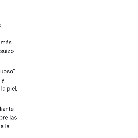
s
a más
 suizo
tuoso”
 y
a piel,
diante
bre las
a la