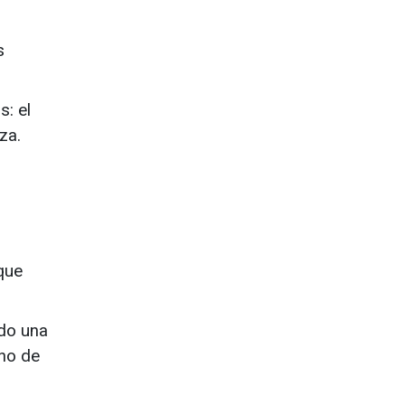
s
: el
za.
que
ndo una
uno de