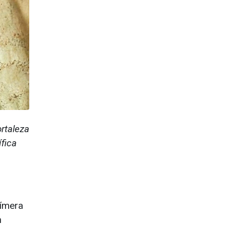
ortaleza
ífica
fímera
n