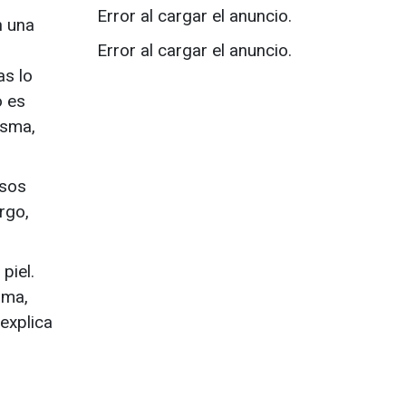
Error al cargar el anuncio.
n una
,
Error al cargar el anuncio.
as lo
o es
asma,
esos
rgo,
piel.
sma,
 explica