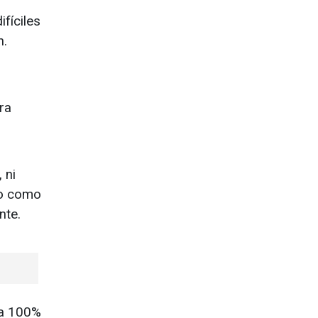
fíciles
n.
ra
 ni
ro como
nte.
la 100%