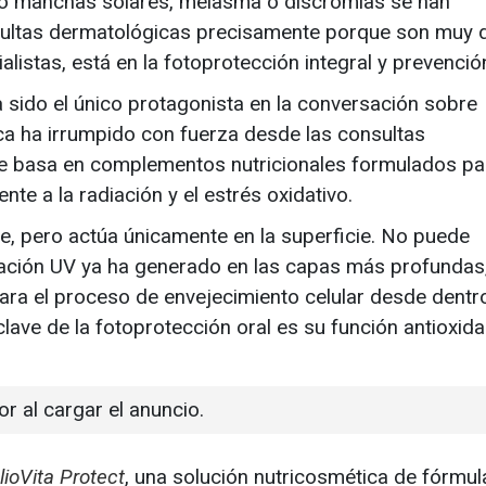
mo manchas solares, melasma o discromías se han
sultas dermatológicas precisamente porque son muy di
alistas, está en la fotoprotección integral y prevenció
a sido el único protagonista en la conversación sobre
ca ha irrumpido con fuerza desde las consultas
se basa en complementos nutricionales formulados pa
rente a la radiación y el estrés oxidativo.
le, pero actúa únicamente en la superficie. No puede
adiación UV ya ha generado en las capas más profundas,
spara el proceso de envejecimiento celular desde dent
clave de la fotoprotección oral es su función antioxida
or al cargar el anuncio.
lioVita Protect
, una solución nutricosmética de fórmu