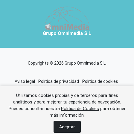
Grupo Omnimedia S.L
Copyrights © 2026 Grupo Omnimedia S.L.
Aviso legal
Política de privacidad
Política de cookies
Información adicional
Miembros de CEDRO
Utilizamos cookies propias y de terceros para fines
analíticos y para mejorar tu experiencia de navegación.
Puedes consultar nuestra
Política de Cookies
para obtener
Error al cargar el anuncio.
más información.
Aceptar