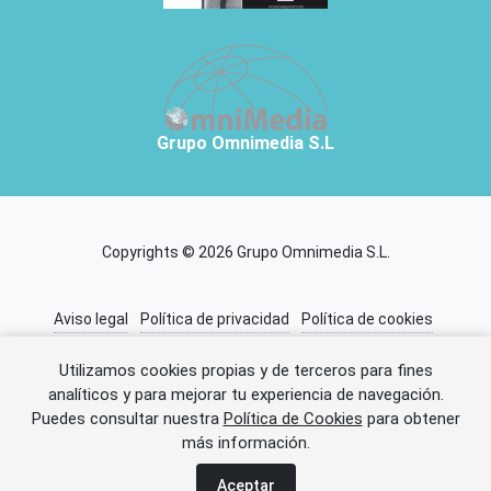
Grupo Omnimedia S.L
Copyrights © 2026 Grupo Omnimedia S.L.
Aviso legal
Política de privacidad
Política de cookies
Información adicional
Miembros de CEDRO
Utilizamos cookies propias y de terceros para fines
analíticos y para mejorar tu experiencia de navegación.
Puedes consultar nuestra
Política de Cookies
para obtener
Error al cargar el anuncio.
más información.
Aceptar