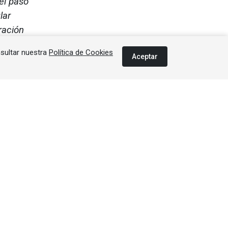
el paso
lar
ración
va más
nsultar nuestra
Política de Cookies
idades
Aceptar
Error al cargar el anuncio.
midores
ustos y
Error al cargar el anuncio.
tilo de
ural de
piel no
estacan
lar, en