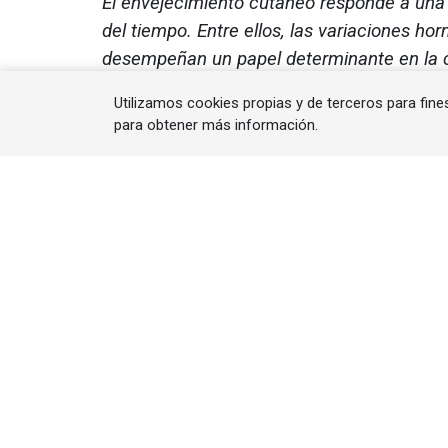
El envejecimiento cutáneo responde a una 
del tiempo. Entre ellos, las variaciones hor
desempeñan un papel determinante en la cal
de metodologías avanzadas de análisis pe
Utilizamos cookies propias y de terceros para fine
integrada, facilitando el desarrollo y val
para obtener más información.
reales en cada etapa vital.
La industria cosmética vive un momen
actuales exigen productos basados en 
capaces de responder a necesidades rea
vida. En este contexto, la interacción en
la piel adquiere un papel protagónico. A 
envejece de forma lineal, sino en resp
especialmente las fluctuaciones hormonal
particular del colágeno.