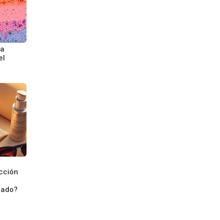
la
el
a
ección
e
rado?