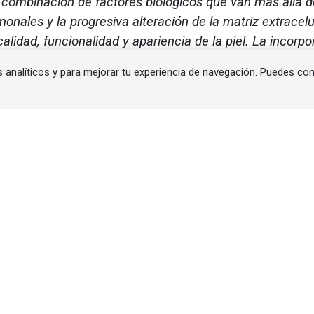
combinación de factores biológicos que van más allá d
monales y la progresiva alteración de la matriz extracelu
idad, funcionalidad y apariencia de la piel. La incorpo
rmite hoy abordar estos procesos desde una perspecti
s analíticos y para mejorar tu experiencia de navegación. Puedes co
idación de soluciones cosméticas alineadas con las neces
to de transformación sin precedentes. Los consu
evidencia, respaldados por datos científicos rob
les que evolucionan con la edad, el entorno y el es
tre los cambios hormonales y el envejecimiento estruct
medida que la ciencia avanza, se hace evidente que la 
uesta a procesos biológicos complejos, en los que d
es y la degradación progresiva de la matriz extracelu