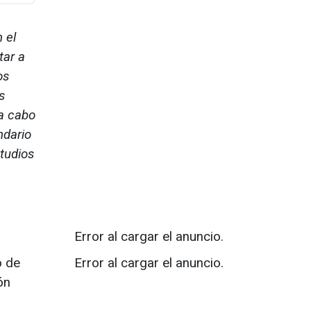
 el
tar a
os
s
 a cabo
ndario
studios
Error al cargar el anuncio.
o de
Error al cargar el anuncio.
ón